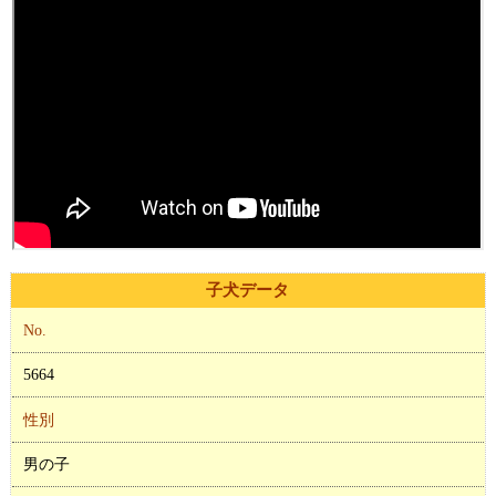
子犬データ
No.
5664
性別
男の子